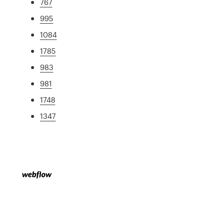
767
995
1084
1785
983
981
1748
1347